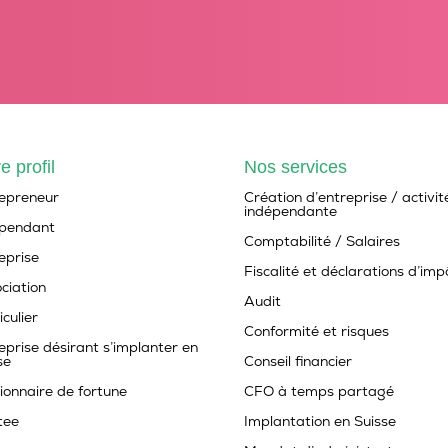
e profil
Nos services
epreneur
Création d’entreprise / activit
indépendante
épendant
Comptabilité / Salaires
eprise
Fiscalité et déclarations d’imp
ciation
Audit
iculier
Conformité et risques
eprise désirant s’implanter en
se
Conseil financier
ionnaire de fortune
CFO à temps partagé
tee
Implantation en Suisse